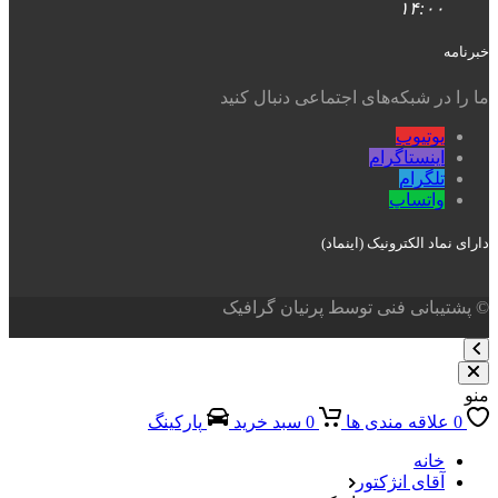
۱۴:۰۰
خبرنامه
ما را در شبکه‌های اجتماعی دنبال کنید
یوتیوب
اینستاگرام
تلگرام
واتساپ
دارای نماد الکترونیک (اینماد)
© پشتیبانی فنی توسط پرنیان گرافیک
منو
0
علاقه مندی ها
0
سبد خرید
پارکینگ
خانه
آقای انژکتور