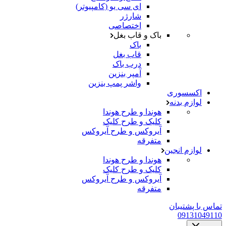
ای سی یو (کامپیوتر)
شارژر
اختصاصی
باک و قاب بغل
باک
قاب بغل
درب باک
آمپر بنزین
واشر پمپ بنزین
اکسسوری
لوازم بدنه
هوندا و طرح هوندا
کلیک و طرح کلیک
آیروکس و طرح آیروکس
متفرقه
لوازم انجین
هوندا و طرح هوندا
کلیک و طرح کلیک
آیروکس و طرح آیروکس
متفرقه
تماس با پشتیبان
09131049110