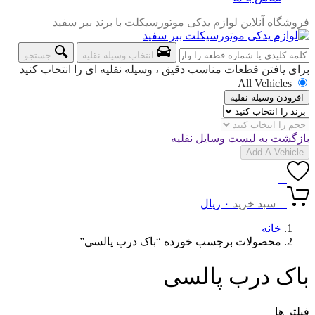
فروشگاه آنلاین لوازم یدکی موتورسیکلت با برند ببر سفید
انتخاب وسیله نقلیه
جستجو
برای یافتن قطعات مناسب دقیق ، وسیله نقلیه ای را انتخاب کنید
All Vehicles
افزودن وسیله نقلیه
بازگشت به لیست وسایل نقلیه
Add A Vehicle
0
0
سبد خرید
۰
ریال
خانه
محصولات برچسب خورده “باک درب پالسی”
باک درب پالسی
فیلتر ها