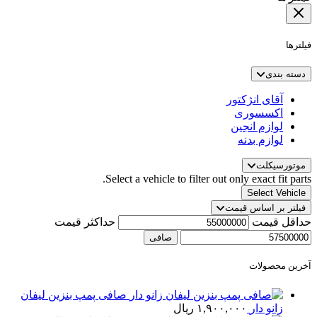
فیلترها
دسته بندی
آقای انژکتور
اکسسوری
لوازم انجین
لوازم بدنه
موتورسیکلت
Select a vehicle to filter out only exact fit parts.
Select Vehicle
فیلتر بر اساس قیمت
حداقل قیمت
حداكثر قيمت
صافی
آخرین محصولات
صافی پمپ بنزین لیفان
زانو دار
۱,۹۰۰,۰۰۰
ریال