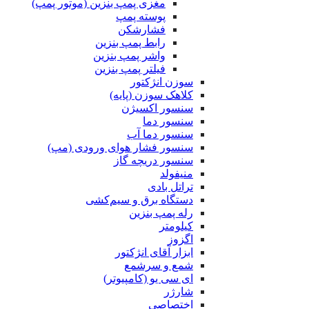
مغزی پمپ بنزین (موتور پمپ)
پوسته پمپ
فشارشکن
رابط پمپ بنزین
واشر پمپ بنزین
فیلتر پمپ بنزین
سوزن انژکتور
کلاهک سوزن (پایه)
سنسور اکسیژن
سنسور دما
سنسور دما آب
سنسور فشار هوای ورودی (مپ)
سنسور دریچه گاز
منیفولد
تراتل بادی
دستگاه برق و سیم‌کشی
رله پمپ بنزین
کیلومتر
اگزوز
ابزار آقای انژکتور
شمع و سرشمع
ای سی یو (کامپیوتر)
شارژر
اختصاصی