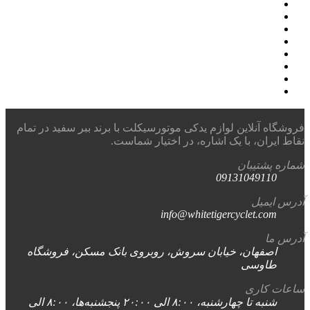
فروشگاه آنلاین لوازم یدکی موتورسیکلت با برند ببر سفید در تمام
نقاط ایران، با یک اشاره، در اختیار شماست.
شماره پشتیبان
09131049110
آدرس ایمیل
info@whitetigercyclet.com
آدرس ما
اصفهان، خیابان سروش، روبروی بانک مسکن، فروشگاه
طاوسی
ساعات کاری
شنبه تا چهارشنبه، ۸:۰۰ الی ۲۰:۰۰ پنجشنبه‌ها، ۸:۰۰ الی