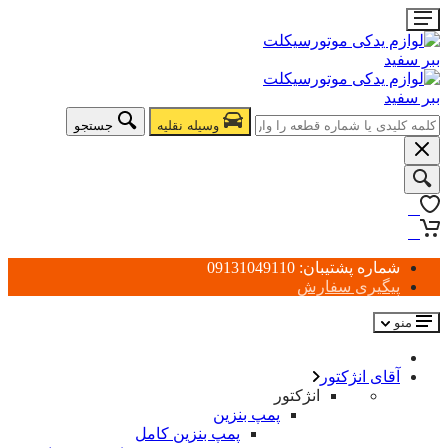
وسیله نقلیه
جستجو
0
0
شماره پشتیبان: 09131049110
پیگیری سفارش
منو
آقای انژکتور
انژکتور
پمپ بنزین
پمپ بنزین کامل