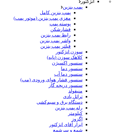
انژکتور
پمپ بنزین
پمپ بنزین کامل
مغزی پمپ بنزین (موتور پمپ)
پوسته پمپ
فشارشکن
رابط پمپ بنزین
واشر پمپ بنزین
فیلتر پمپ بنزین
سوزن انژکتور
کلاهک سوزن (پایه)
سنسور اکسیژن
سنسور دما
سنسور دما آب
سنسور فشار هوای ورودی (مپ)
سنسور دریچه گاز
منیفولد
تراتل بادی
دستگاه برق و سیم‌کشی
رله پمپ بنزین
کیلومتر
اگزوز
ابزار آقای انژکتور
شمع و سرشمع