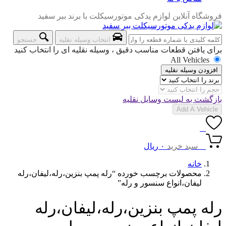
فروشگاه آنلاین لوازم یدکی موتورسیکلت با برند ببر سفید
انتخاب وسیله نقلیه
جستجو
برای یافتن قطعات مناسب دقیق ، وسیله نقلیه ای را انتخاب کنید
All Vehicles
افزودن وسیله نقلیه
بازگشت به لیست وسایل نقلیه
Add A Vehicle
0
0
سبد خرید
۰
ریال
خانه
محصولات برچسب خورده “رله پمپ بنزین،رله،لیفان،رله
لیفان،انواع سنسور و رله”
رله پمپ بنزین،رله،لیفان،رله