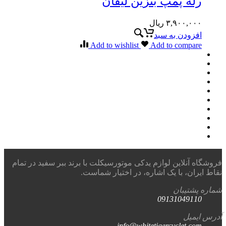
رله پمپ بنزین لیفان
۳,۹۰۰,۰۰۰
ریال
افزودن به سبد
Add to wishlist
Add to compare
فروشگاه آنلاین لوازم یدکی موتورسیکلت با برند ببر سفید در تمام
نقاط ایران، با یک اشاره، در اختیار شماست.
شماره پشتیبان
09131049110
آدرس ایمیل
info@whitetigercyclet.com