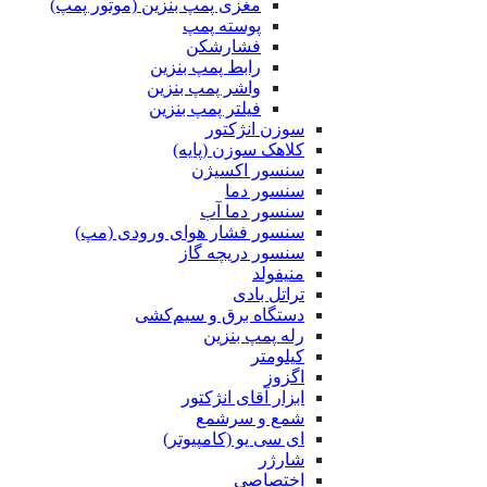
مغزی پمپ بنزین (موتور پمپ)
پوسته پمپ
فشارشکن
رابط پمپ بنزین
واشر پمپ بنزین
فیلتر پمپ بنزین
سوزن انژکتور
کلاهک سوزن (پایه)
سنسور اکسیژن
سنسور دما
سنسور دما آب
سنسور فشار هوای ورودی (مپ)
سنسور دریچه گاز
منیفولد
تراتل بادی
دستگاه برق و سیم‌کشی
رله پمپ بنزین
کیلومتر
اگزوز
ابزار آقای انژکتور
شمع و سرشمع
ای سی یو (کامپیوتر)
شارژر
اختصاصی