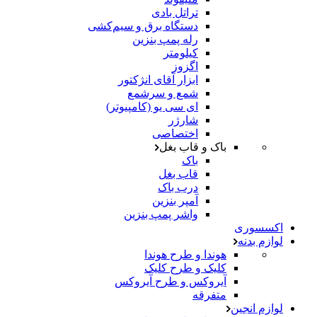
تراتل بادی
دستگاه برق و سیم‌کشی
رله پمپ بنزین
کیلومتر
اگزوز
ابزار آقای انژکتور
شمع و سرشمع
ای سی یو (کامپیوتر)
شارژر
اختصاصی
باک و قاب بغل
باک
قاب بغل
درب باک
آمپر بنزین
واشر پمپ بنزین
اکسسوری
لوازم بدنه
هوندا و طرح هوندا
کلیک و طرح کلیک
آیروکس و طرح آیروکس
متفرقه
لوازم انجین