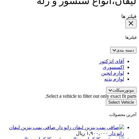
لیفان،انواع سنسور و رله
فیلتر ها
فیلترها
دسته بندی
آقای انژکتور
اکسسوری
لوازم انجین
لوازم بدنه
موتورسیکلت
Select a vehicle to filter out only exact fit parts.
Select Vehicle
آخرین محصولات
صافی پمپ بنزین لیفان
زانو دار
۱,۹۰۰,۰۰۰
ریال