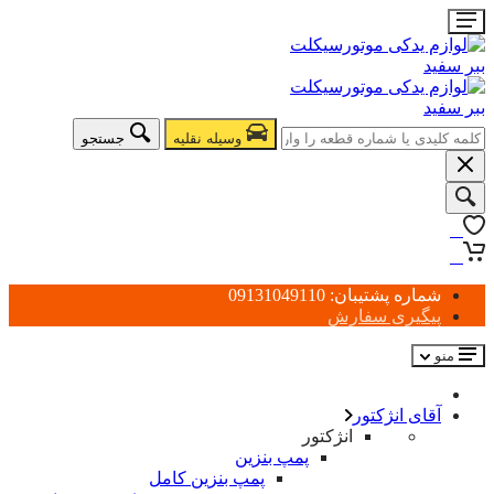
وسیله نقلیه
جستجو
0
0
شماره پشتیبان: 09131049110
پیگیری سفارش
منو
آقای انژکتور
انژکتور
پمپ بنزین
پمپ بنزین کامل