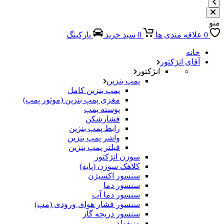
منو
0
علاقه مندی ها
0
سبد خرید
پارکینگ
خانه
آقای انژکتور
انژکتور
پمپ بنزین
پمپ بنزین کامل
مغزی پمپ بنزین (موتور پمپ)
پوسته پمپ
فشارشکن
رابط پمپ بنزین
واشر پمپ بنزین
فیلتر پمپ بنزین
سوزن انژکتور
کلاهک سوزن (پایه)
سنسور اکسیژن
سنسور دما
سنسور دما آب
سنسور فشار هوای ورودی (مپ)
سنسور دریچه گاز
منیفولد