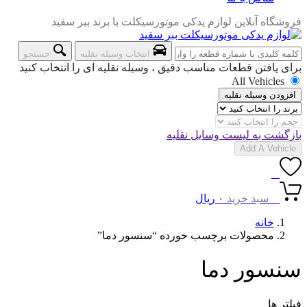
فروشگاه آنلاین لوازم یدکی موتورسیکلت با برند ببر سفید
انتخاب وسیله نقلیه
جستجو
برای یافتن قطعات مناسب دقیق ، وسیله نقلیه ای را انتخاب کنید
All Vehicles
افزودن وسیله نقلیه
بازگشت به لیست وسایل نقلیه
Add A Vehicle
0
0
سبد خرید
۰
ریال
خانه
محصولات برچسب خورده “سنسور دما”
سنسور دما
فیلتر ها