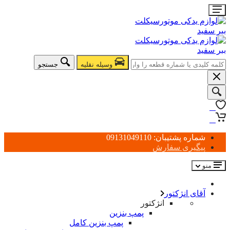
وسیله نقلیه
جستجو
0
0
شماره پشتیبان: 09131049110
پیگیری سفارش
منو
آقای انژکتور
انژکتور
پمپ بنزین
پمپ بنزین کامل