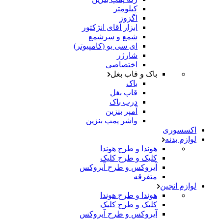
کیلومتر
اگزوز
ابزار آقای انژکتور
شمع و سرشمع
ای سی یو (کامپیوتر)
شارژر
اختصاصی
باک و قاب بغل
باک
قاب بغل
درب باک
آمپر بنزین
واشر پمپ بنزین
اکسسوری
لوازم بدنه
هوندا و طرح هوندا
کلیک و طرح کلیک
آیروکس و طرح آیروکس
متفرقه
لوازم انجین
هوندا و طرح هوندا
کلیک و طرح کلیک
آیروکس و طرح آیروکس