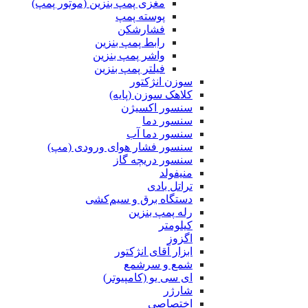
مغزی پمپ بنزین (موتور پمپ)
پوسته پمپ
فشارشکن
رابط پمپ بنزین
واشر پمپ بنزین
فیلتر پمپ بنزین
سوزن انژکتور
کلاهک سوزن (پایه)
سنسور اکسیژن
سنسور دما
سنسور دما آب
سنسور فشار هوای ورودی (مپ)
سنسور دریچه گاز
منیفولد
تراتل بادی
دستگاه برق و سیم‌کشی
رله پمپ بنزین
کیلومتر
اگزوز
ابزار آقای انژکتور
شمع و سرشمع
ای سی یو (کامپیوتر)
شارژر
اختصاصی