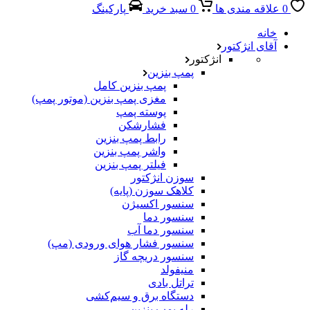
0
علاقه مندی ها
0
سبد خرید
پارکینگ
خانه
آقای انژکتور
انژکتور
پمپ بنزین
پمپ بنزین کامل
مغزی پمپ بنزین (موتور پمپ)
پوسته پمپ
فشارشکن
رابط پمپ بنزین
واشر پمپ بنزین
فیلتر پمپ بنزین
سوزن انژکتور
کلاهک سوزن (پایه)
سنسور اکسیژن
سنسور دما
سنسور دما آب
سنسور فشار هوای ورودی (مپ)
سنسور دریچه گاز
منیفولد
تراتل بادی
دستگاه برق و سیم‌کشی
رله پمپ بنزین