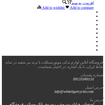
افزودن به سبد
Add to wishlist
Add to compare
فروشگاه آنلاین لوازم یدکی موتورسیکلت با برند ببر سفید در تمام
نقاط ایران، با یک اشاره، در اختیار شماست.
شماره پشتیبان
09131049110
آدرس ایمیل
info@whitetigercyclet.com
آدرس ما
اصفهان، خیابان سروش، روبروی بانک مسکن، فروشگاه