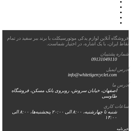
فروشگاه آنلاین لوازم یدکی موتورسیکلت با برند ببر سفید در تمام
نقاط ایران، با یک اشاره، در اختیار شماست.
شماره پشتیبان
09131049110
آدرس ایمیل
info@whitetigercyclet.com
آدرس ما
اصفهان، خیابان سروش، روبروی بانک مسکن، فروشگاه
طاوسی
ساعات کاری
شنبه تا چهارشنبه، ۸:۰۰ الی ۲۰:۰۰ پنجشنبه‌ها، ۸:۰۰ الی
۱۴:۰۰
خبرنامه