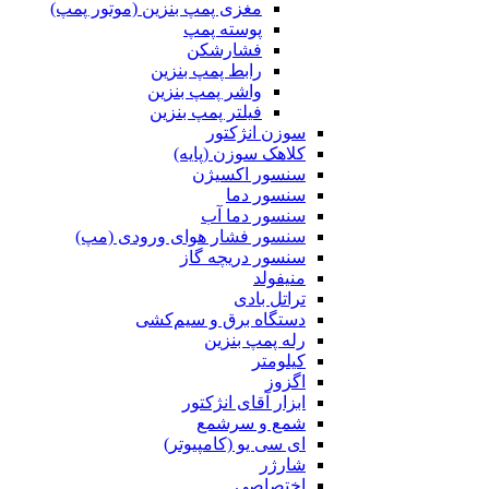
مغزی پمپ بنزین (موتور پمپ)
پوسته پمپ
فشارشکن
رابط پمپ بنزین
واشر پمپ بنزین
فیلتر پمپ بنزین
سوزن انژکتور
کلاهک سوزن (پایه)
سنسور اکسیژن
سنسور دما
سنسور دما آب
سنسور فشار هوای ورودی (مپ)
سنسور دریچه گاز
منیفولد
تراتل بادی
دستگاه برق و سیم‌کشی
رله پمپ بنزین
کیلومتر
اگزوز
ابزار آقای انژکتور
شمع و سرشمع
ای سی یو (کامپیوتر)
شارژر
اختصاصی