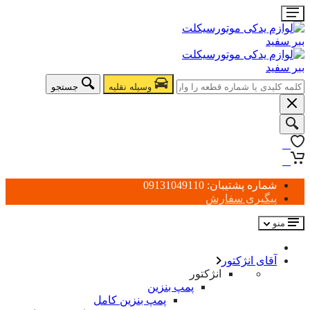
وسیله نقلیه
جستجو
0
0
شماره پشتیبان: 09131049110
پیگیری سفارش
منو
آقای انژکتور
انژکتور
پمپ بنزین
پمپ بنزین کامل