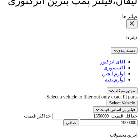
لیفان،فیلتر پمپ بنزین انژکتوری
فیلتر ها
فیلترها
دسته بندی
آقای انژکتور
اکسسوری
لوازم انجین
لوازم بدنه
موتورسیکلت
Select a vehicle to filter out only exact fit parts.
Select Vehicle
فیلتر بر اساس قیمت
حداقل قیمت
حداكثر قيمت
صافی
آخرین محصولات