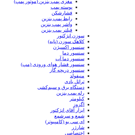
مغزی پمپ بنزین (موتور پمپ)
پوسته پمپ
فشارشکن
رابط پمپ بنزین
واشر پمپ بنزین
فیلتر پمپ بنزین
سوزن انژکتور
کلاهک سوزن (پایه)
سنسور اکسیژن
سنسور دما
سنسور دما آب
سنسور فشار هوای ورودی (مپ)
سنسور دریچه گاز
منیفولد
تراتل بادی
دستگاه برق و سیم‌کشی
رله پمپ بنزین
کیلومتر
اگزوز
ابزار آقای انژکتور
شمع و سرشمع
ای سی یو (کامپیوتر)
شارژر
اختصاصی