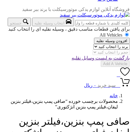
فروشگاه آنلاین لوازم یدکی موتورسیکلت با برند ببر سفید
انتخاب وسیله نقلیه
جستجو
برای یافتن قطعات مناسب دقیق ، وسیله نقلیه ای را انتخاب کنید
All Vehicles
افزودن وسیله نقلیه
بازگشت به لیست وسایل نقلیه
Add A Vehicle
0
0
سبد خرید
۰
ریال
خانه
محصولات برچسب خورده “صافی پمپ بنزین،فیلتر بنزین
لیفان،فیلتر پمپ بنزین انژکتوری”
صافی پمپ بنزین،فیلتر بنزین