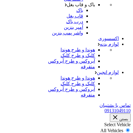
باک و قاب بغل
باک
قاب بغل
درب باک
آمپر بنزین
واشر پمپ بنزین
اکسسوری
لوازم بدنه
هوندا و طرح هوندا
کلیک و طرح کلیک
آیروکس و طرح آیروکس
متفرقه
لوازم انجین
هوندا و طرح هوندا
کلیک و طرح کلیک
آیروکس و طرح آیروکس
متفرقه
تماس با پشتیبان
09131049110
بستن
Select Vehicle
All Vehicles