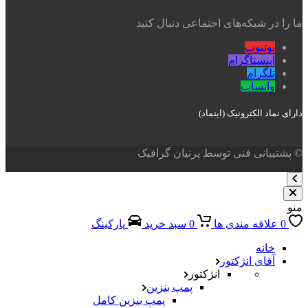
ما را در شبکه‌های اجتماعی دنبال کنید
یوتیوب
اینستاگرام
تلگرام
واتساپ
دارای نماد الکترونیک (اینماد)
© پشتیبانی فنی توسط پرنیان گرافیک
منو
0
علاقه مندی ها
0
سبد خرید
پارکینگ
خانه
آقای انژکتور
انژکتور
پمپ بنزین
پمپ بنزین کامل