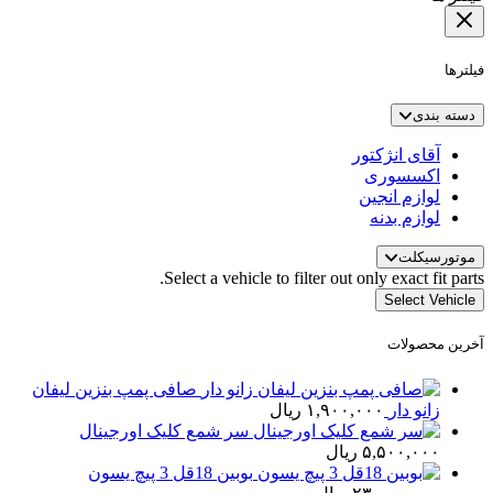
فیلترها
دسته بندی
آقای انژکتور
اکسسوری
لوازم انجین
لوازم بدنه
موتورسیکلت
Select a vehicle to filter out only exact fit parts.
Select Vehicle
آخرین محصولات
صافی پمپ بنزین لیفان
زانو دار
۱,۹۰۰,۰۰۰
ریال
سر شمع کلیک اورجینال
۵,۵۰۰,۰۰۰
ریال
بوبین 18قل 3 پیچ یسون