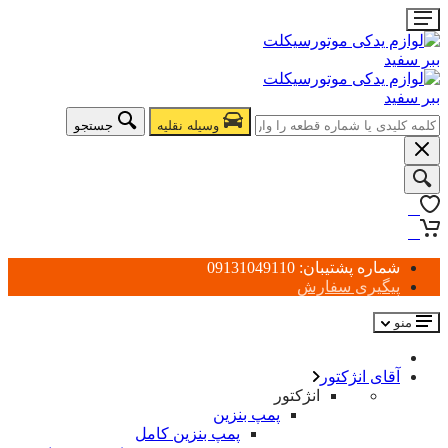
وسیله نقلیه
جستجو
0
0
شماره پشتیبان: 09131049110
پیگیری سفارش
منو
آقای انژکتور
انژکتور
پمپ بنزین
پمپ بنزین کامل