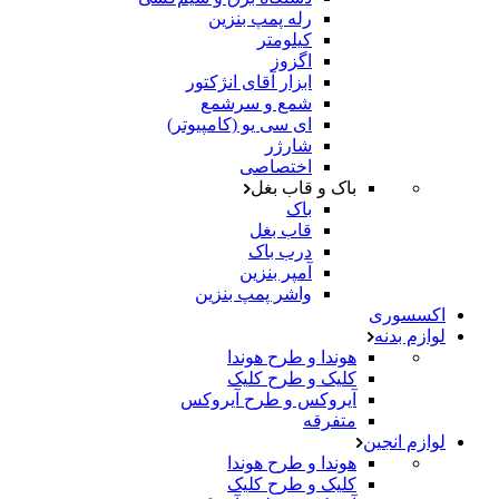
رله پمپ بنزین
کیلومتر
اگزوز
ابزار آقای انژکتور
شمع و سرشمع
ای سی یو (کامپیوتر)
شارژر
اختصاصی
باک و قاب بغل
باک
قاب بغل
درب باک
آمپر بنزین
واشر پمپ بنزین
اکسسوری
لوازم بدنه
هوندا و طرح هوندا
کلیک و طرح کلیک
آیروکس و طرح آیروکس
متفرقه
لوازم انجین
هوندا و طرح هوندا
کلیک و طرح کلیک