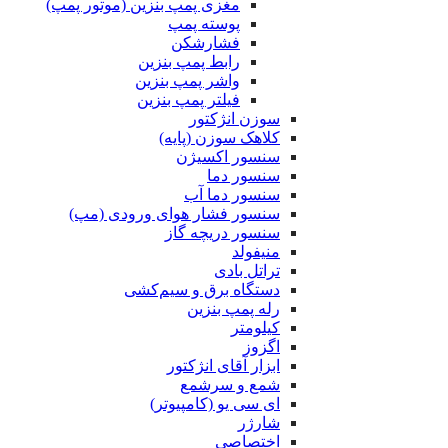
مغزی پمپ بنزین (موتور پمپ)
پوسته پمپ
فشارشکن
رابط پمپ بنزین
واشر پمپ بنزین
فیلتر پمپ بنزین
سوزن انژکتور
کلاهک سوزن (پایه)
سنسور اکسیژن
سنسور دما
سنسور دما آب
سنسور فشار هوای ورودی (مپ)
سنسور دریچه گاز
منیفولد
تراتل بادی
دستگاه برق و سیم‌کشی
رله پمپ بنزین
کیلومتر
اگزوز
ابزار آقای انژکتور
شمع و سرشمع
ای سی یو (کامپیوتر)
شارژر
اختصاصی