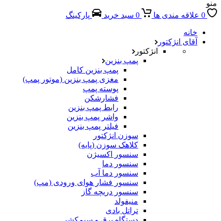
منو
0
علاقه مندی ها
0
سبد خرید
پارکینگ
خانه
آقای انژکتور
انژکتور
پمپ بنزین
پمپ بنزین کامل
مغزی پمپ بنزین (موتور پمپ)
پوسته پمپ
فشارشکن
رابط پمپ بنزین
واشر پمپ بنزین
فیلتر پمپ بنزین
سوزن انژکتور
کلاهک سوزن (پایه)
سنسور اکسیژن
سنسور دما
سنسور دما آب
سنسور فشار هوای ورودی (مپ)
سنسور دریچه گاز
منیفولد
تراتل بادی
دستگاه برق و سیم‌کشی