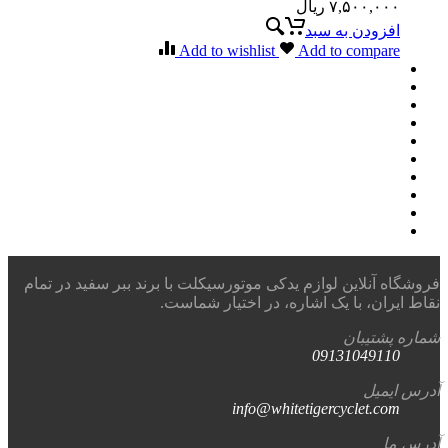
۷,۵۰۰,۰۰۰
ریال
افزودن به سبد
Add to wishlist
Add to compare
فروشگاه آنلاین لوازم یدکی موتورسیکلت با برند ببر سفید در تمام
نقاط ایران، با یک اشاره، در اختیار شماست.
شماره پشتیبان
09131049110
آدرس ایمیل
info@whitetigercyclet.com
آدرس ما