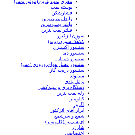
مغزی پمپ بنزین (موتور پمپ)
پوسته پمپ
فشارشکن
رابط پمپ بنزین
واشر پمپ بنزین
فیلتر پمپ بنزین
سوزن انژکتور
کلاهک سوزن (پایه)
سنسور اکسیژن
سنسور دما
سنسور دما آب
سنسور فشار هوای ورودی (مپ)
سنسور دریچه گاز
منیفولد
تراتل بادی
دستگاه برق و سیم‌کشی
رله پمپ بنزین
کیلومتر
اگزوز
ابزار آقای انژکتور
شمع و سرشمع
ای سی یو (کامپیوتر)
شارژر
اختصاصی