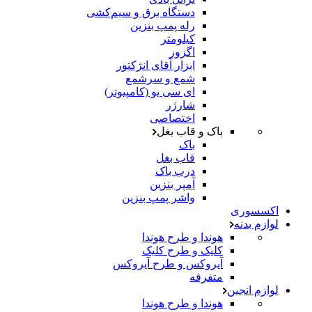
دستگاه برق و سیم‌کشی
رله پمپ بنزین
کیلومتر
اگزوز
ابزار آقای انژکتور
شمع و سرشمع
ای سی یو (کامپیوتر)
شارژر
اختصاصی
باک و قاب بغل
باک
قاب بغل
درب باک
آمپر بنزین
واشر پمپ بنزین
اکسسوری
لوازم بدنه
هوندا و طرح هوندا
کلیک و طرح کلیک
آیروکس و طرح آیروکس
متفرقه
لوازم انجین
هوندا و طرح هوندا