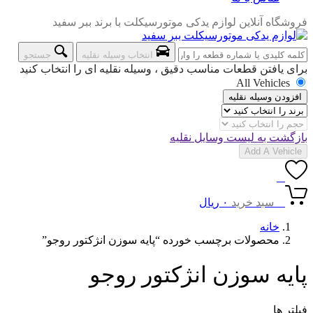
فروشگاه آنلاین لوازم یدکی موتورسیکلت با برند ببر سفید
انتخاب وسیله نقلیه
جستجو
برای یافتن قطعات مناسب دقیق ، وسیله نقلیه ای را انتخاب کنید
All Vehicles
افزودن وسیله نقلیه
بازگشت به لیست وسایل نقلیه
Add A Vehicle
0
0
سبد خرید
۰
ریال
خانه
محصولات برچسب خورده “پایه سوزن انژکتور روجو”
پایه سوزن انژکتور روجو
فیلتر ها