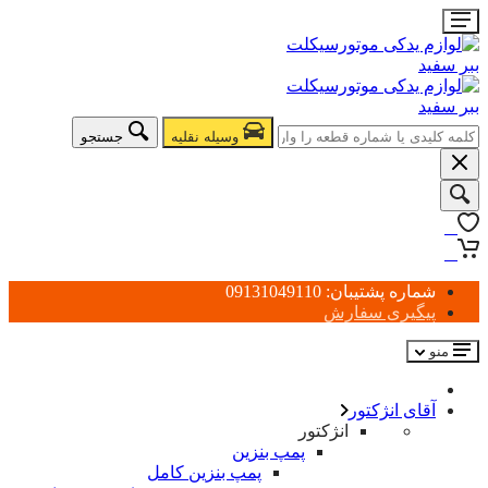
وسیله نقلیه
جستجو
0
0
شماره پشتیبان: 09131049110
پیگیری سفارش
منو
آقای انژکتور
انژکتور
پمپ بنزین
پمپ بنزین کامل