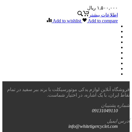
۱,۵۰۰,۰۰۰
ریال
اطلاعات بیشتر
Add to wishlist
Add to compare
فروشگاه آنلاین لوازم یدکی موتورسیکلت با برند ببر سفید در تمام
نقاط ایران، با یک اشاره، در اختیار شماست.
شماره پشتیبان
09131049110
آدرس ایمیل
info@whitetigercyclet.com