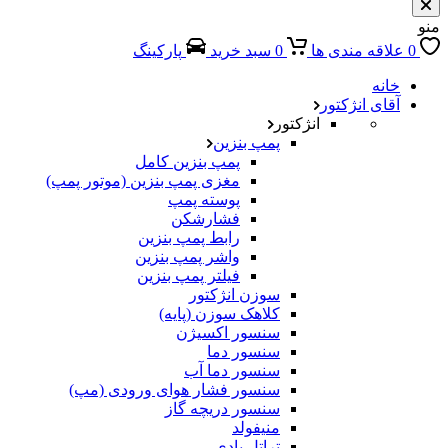
منو
0
علاقه مندی ها
0
سبد خرید
پارکینگ
خانه
آقای انژکتور
انژکتور
پمپ بنزین
پمپ بنزین کامل
مغزی پمپ بنزین (موتور پمپ)
پوسته پمپ
فشارشکن
رابط پمپ بنزین
واشر پمپ بنزین
فیلتر پمپ بنزین
سوزن انژکتور
کلاهک سوزن (پایه)
سنسور اکسیژن
سنسور دما
سنسور دما آب
سنسور فشار هوای ورودی (مپ)
سنسور دریچه گاز
منیفولد
تراتل بادی