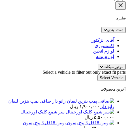
فیلترها
دسته بندی
آقای انژکتور
اکسسوری
لوازم انجین
لوازم بدنه
موتورسیکلت
Select a vehicle to filter out only exact fit parts.
Select Vehicle
آخرین محصولات
صافی پمپ بنزین لیفان
زانو دار
۱,۹۰۰,۰۰۰
ریال
سر شمع کلیک اورجینال
۵,۵۰۰,۰۰۰
ریال
بوبین 18قل 3 پیچ یسون