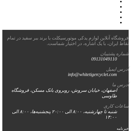
فروشگاه آنلاین لوازم یدکی موتورسیکلت با برند ببر سفید در تمام
نقاط ایران، با یک اشاره، در اختیار شماست.
شماره پشتیبان
09131049110
آدرس ایمیل
info@whitetigercyclet.com
آدرس ما
اصفهان، خیابان سروش، روبروی بانک مسکن، فروشگاه
طاوسی
ساعات کاری
شنبه تا چهارشنبه، ۸:۰۰ الی ۲۰:۰۰ پنجشنبه‌ها، ۸:۰۰ الی
۱۴:۰۰
خبرنامه