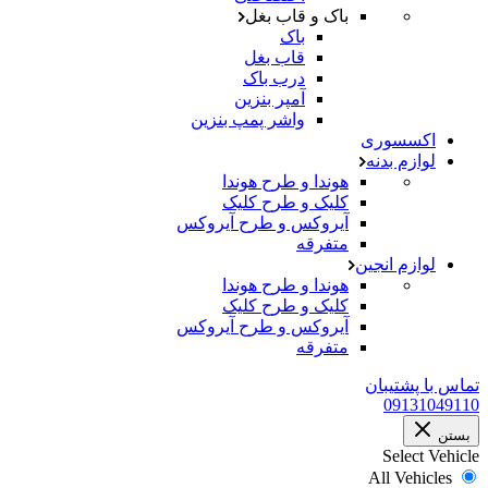
باک و قاب بغل
باک
قاب بغل
درب باک
آمپر بنزین
واشر پمپ بنزین
اکسسوری
لوازم بدنه
هوندا و طرح هوندا
کلیک و طرح کلیک
آیروکس و طرح آیروکس
متفرقه
لوازم انجین
هوندا و طرح هوندا
کلیک و طرح کلیک
آیروکس و طرح آیروکس
متفرقه
تماس با پشتیبان
09131049110
بستن
Select Vehicle
All Vehicles