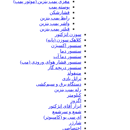
مغزی پمپ بنزین (موتور پمپ)
پوسته پمپ
فشارشکن
رابط پمپ بنزین
واشر پمپ بنزین
فیلتر پمپ بنزین
سوزن انژکتور
کلاهک سوزن (پایه)
سنسور اکسیژن
سنسور دما
سنسور دما آب
سنسور فشار هوای ورودی (مپ)
سنسور دریچه گاز
منیفولد
تراتل بادی
دستگاه برق و سیم‌کشی
رله پمپ بنزین
کیلومتر
اگزوز
ابزار آقای انژکتور
شمع و سرشمع
ای سی یو (کامپیوتر)
شارژر
اختصاصی