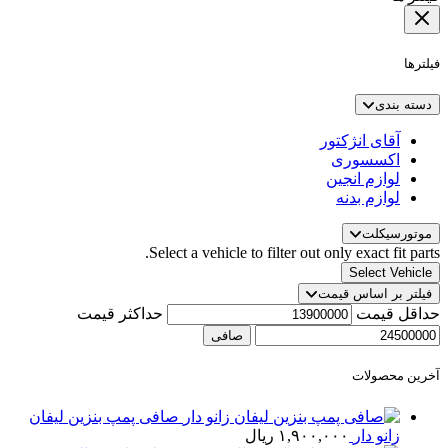
فیلترها
دسته بندی
آقای انژکتور
اکسسوری
لوازم انجین
لوازم بدنه
موتورسیکلت
Select a vehicle to filter out only exact fit parts.
Select Vehicle
فیلتر بر اساس قیمت
حداقل قیمت
حداكثر قيمت
صافی
آخرین محصولات
صافی پمپ بنزین لیفان
زانو دار
۱,۹۰۰,۰۰۰
ریال