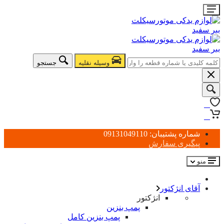
وسیله نقلیه
جستجو
0
0
شماره پشتیبان: 09131049110
پیگیری سفارش
منو
آقای انژکتور
انژکتور
پمپ بنزین
پمپ بنزین کامل