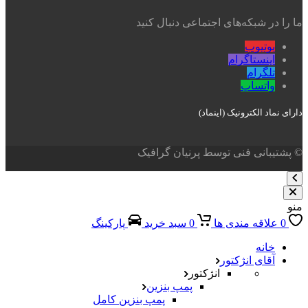
ما را در شبکه‌های اجتماعی دنبال کنید
یوتیوب
اینستاگرام
تلگرام
واتساپ
دارای نماد الکترونیک (اینماد)
© پشتیبانی فنی توسط پرنیان گرافیک
منو
0
علاقه مندی ها
0
سبد خرید
پارکینگ
خانه
آقای انژکتور
انژکتور
پمپ بنزین
پمپ بنزین کامل