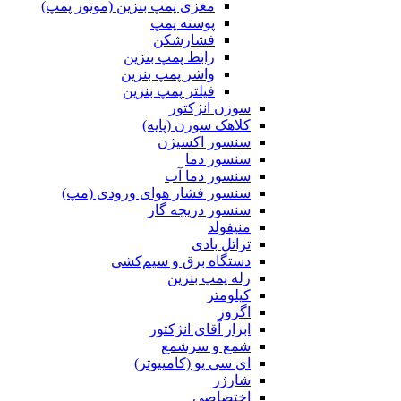
مغزی پمپ بنزین (موتور پمپ)
پوسته پمپ
فشارشکن
رابط پمپ بنزین
واشر پمپ بنزین
فیلتر پمپ بنزین
سوزن انژکتور
کلاهک سوزن (پایه)
سنسور اکسیژن
سنسور دما
سنسور دما آب
سنسور فشار هوای ورودی (مپ)
سنسور دریچه گاز
منیفولد
تراتل بادی
دستگاه برق و سیم‌کشی
رله پمپ بنزین
کیلومتر
اگزوز
ابزار آقای انژکتور
شمع و سرشمع
ای سی یو (کامپیوتر)
شارژر
اختصاصی