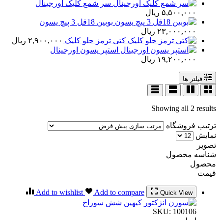
سر شمع کلیک اورجینال
۵,۵۰۰,۰۰۰
ریال
بوبین 18قل 3 پیچ یسون
۲۳,۰۰۰,۰۰۰
ریال
کتی ترمز جلو کلیک
۲,۹۰۰,۰۰۰
ریال
استپر یسون اورجینال
۱۹,۲۰۰,۰۰۰
ریال
فیلتر ها
Showing all 2 results
ترتیب فروشگاه
نمایش
تصویر
شناسه محصول
محصول
قیمت
Add to wishlist
Add to compare
Quick View
SKU:
100106