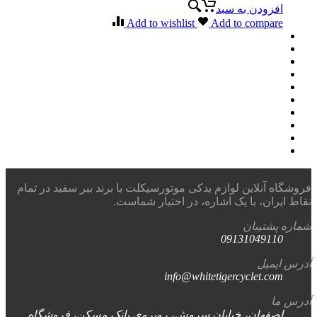
افزودن به سبد
Add to wishlist
Add to compare
فروشگاه آنلاین لوازم یدکی موتورسیکلت با برند ببر سفید در تمام
نقاط ایران، با یک اشاره، در اختیار شماست.
شماره پشتیبان
09131049110
آدرس ایمیل
info@whitetigercyclet.com
آدرس ما
اصفهان، خیابان سروش، روبروی بانک مسکن، فروشگاه