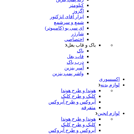
کیلومتر
اگزوز
ابزار آقای انژکتور
شمع و سرشمع
ای سی یو (کامپیوتر)
شارژر
اختصاصی
باک و قاب بغل
باک
قاب بغل
درب باک
آمپر بنزین
واشر پمپ بنزین
اکسسوری
لوازم بدنه
هوندا و طرح هوندا
کلیک و طرح کلیک
آیروکس و طرح آیروکس
متفرقه
لوازم انجین
هوندا و طرح هوندا
کلیک و طرح کلیک
آیروکس و طرح آیروکس