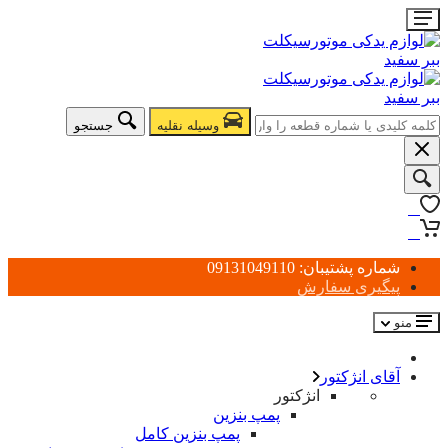
وسیله نقلیه
جستجو
0
0
شماره پشتیبان: 09131049110
پیگیری سفارش
منو
آقای انژکتور
انژکتور
پمپ بنزین
پمپ بنزین کامل