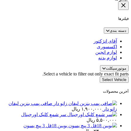
فیلترها
دسته بندی
آقای انژکتور
اکسسوری
لوازم انجین
لوازم بدنه
موتورسیکلت
Select a vehicle to filter out only exact fit parts.
Select Vehicle
آخرین محصولات
صافی پمپ بنزین لیفان
زانو دار
۱,۹۰۰,۰۰۰
ریال
سر شمع کلیک اورجینال
۵,۵۰۰,۰۰۰
ریال
بوبین 18قل 3 پیچ یسون