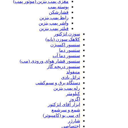
مغزی پمپ بنزین (موتور پمپ)
پوسته پمپ
فشارشکن
رابط پمپ بنزین
واشر پمپ بنزین
فیلتر پمپ بنزین
سوزن انژکتور
کلاهک سوزن (پایه)
سنسور اکسیژن
سنسور دما
سنسور دما آب
سنسور فشار هوای ورودی (مپ)
سنسور دریچه گاز
منیفولد
تراتل بادی
دستگاه برق و سیم‌کشی
رله پمپ بنزین
کیلومتر
اگزوز
ابزار آقای انژکتور
شمع و سرشمع
ای سی یو (کامپیوتر)
شارژر
اختصاصی