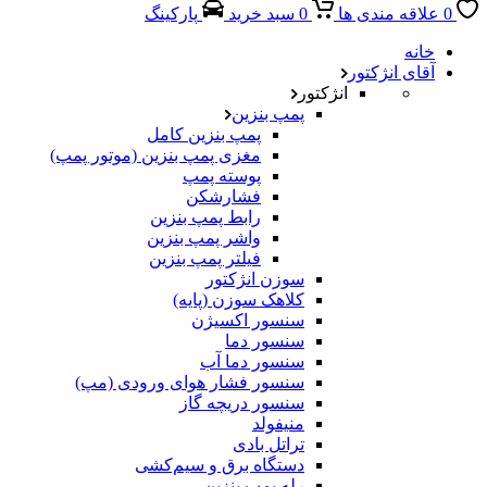
0
علاقه مندی ها
0
سبد خرید
پارکینگ
خانه
آقای انژکتور
انژکتور
پمپ بنزین
پمپ بنزین کامل
مغزی پمپ بنزین (موتور پمپ)
پوسته پمپ
فشارشکن
رابط پمپ بنزین
واشر پمپ بنزین
فیلتر پمپ بنزین
سوزن انژکتور
کلاهک سوزن (پایه)
سنسور اکسیژن
سنسور دما
سنسور دما آب
سنسور فشار هوای ورودی (مپ)
سنسور دریچه گاز
منیفولد
تراتل بادی
دستگاه برق و سیم‌کشی
رله پمپ بنزین