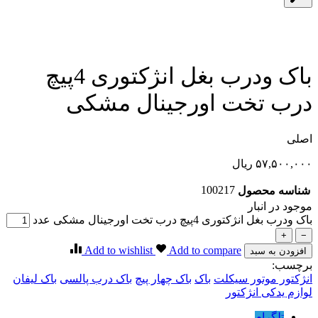
باک ودرب بغل انژکتوری 4پیچ
درب تخت اورجینال مشکی
اصلی
۵۷,۵۰۰,۰۰۰
ریال
100217
شناسه محصول
موجود در انبار
باک ودرب بغل انژکتوری 4پیچ درب تخت اورجینال مشکی عدد
+
−
Add to wishlist
Add to compare
افزودن به سبد
برچسب:
انژکتور موتور سیکلت
باک
باک چهار پیچ
باک درب پالسی
باک لیفان
لوازم یدکی انژکتور
تلگرام