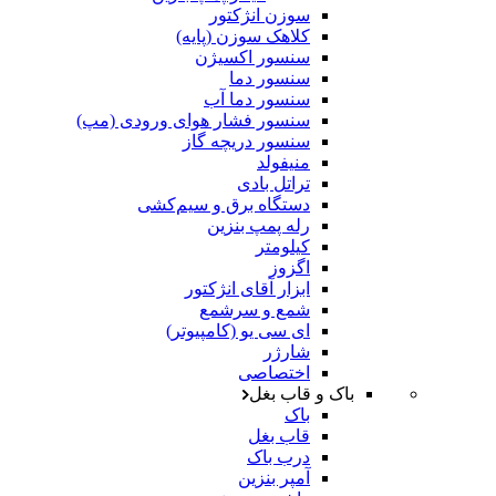
سوزن انژکتور
کلاهک سوزن (پایه)
سنسور اکسیژن
سنسور دما
سنسور دما آب
سنسور فشار هوای ورودی (مپ)
سنسور دریچه گاز
منیفولد
تراتل بادی
دستگاه برق و سیم‌کشی
رله پمپ بنزین
کیلومتر
اگزوز
ابزار آقای انژکتور
شمع و سرشمع
ای سی یو (کامپیوتر)
شارژر
اختصاصی
باک و قاب بغل
باک
قاب بغل
درب باک
آمپر بنزین