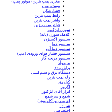
مغزی پمپ بنزین (موتور پمپ)
پوسته پمپ
فشارشکن
رابط پمپ بنزین
واشر پمپ بنزین
فیلتر پمپ بنزین
سوزن انژکتور
کلاهک سوزن (پایه)
سنسور اکسیژن
سنسور دما
سنسور دما آب
سنسور فشار هوای ورودی (مپ)
سنسور دریچه گاز
منیفولد
تراتل بادی
دستگاه برق و سیم‌کشی
رله پمپ بنزین
کیلومتر
اگزوز
ابزار آقای انژکتور
شمع و سرشمع
ای سی یو (کامپیوتر)
شارژر
اختصاصی