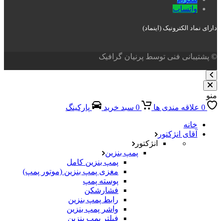
واتساپ
دارای نماد الکترونیک (اینماد)
© پشتیبانی فنی توسط پرنیان گرافیک
منو
0
علاقه مندی ها
0
سبد خرید
پارکینگ
خانه
آقای انژکتور
انژکتور
پمپ بنزین
پمپ بنزین کامل
مغزی پمپ بنزین (موتور پمپ)
پوسته پمپ
فشارشکن
رابط پمپ بنزین
واشر پمپ بنزین
فیلتر پمپ بنزین