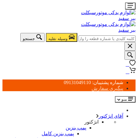
وسیله نقلیه
جستجو
0
0
شماره پشتیبان: 09131049110
پیگیری سفارش
منو
آقای انژکتور
انژکتور
پمپ بنزین
پمپ بنزین کامل