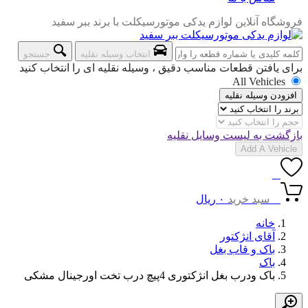
فروشگاه آنلاین لوازم یدکی موتورسیکلت با برند ببر سفید
انتخاب وسیله نقلیه
جستجو
برای یافتن قطعات مناسب دقیق ، وسیله نقلیه ای را انتخاب کنید
All Vehicles
افزودن وسیله نقلیه
بازگشت به لیست وسایل نقلیه
Add A Vehicle
0
0
سبد خرید
۰
ریال
خانه
آقای انژکتور
باک و قاب بغل
باک
باک ودرب بغل انژکتوری 4پیچ درب تخت اورجینال مشکی