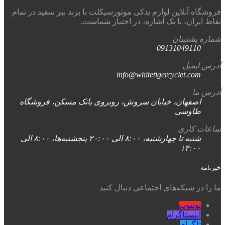
فروشگاه آنلاین لوازم یدکی موتورسیکلت با برند ببر سفید در تمام
نقاط ایران، با یک اشاره، در اختیار شماست.
شماره پشتیبان
09131049110
آدرس ایمیل
info@whitetigercyclet.com
آدرس ما
اصفهان، خیابان سروش، روبروی بانک مسکن، فروشگاه
طاوسی
ساعات کاری
شنبه تا چهارشنبه، ۸:۰۰ الی ۲۰:۰۰ پنجشنبه‌ها، ۸:۰۰ الی
۱۴:۰۰
خبرنامه
ما را در شبکه‌های اجتماعی دنبال کنید
یوتیوب
اینستاگرام
تلگرام