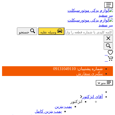
وسیله نقلیه
جستجو
0
0
شماره پشتیبان: 09131049110
پیگیری سفارش
منو
آقای انژکتور
انژکتور
پمپ بنزین
پمپ بنزین کامل