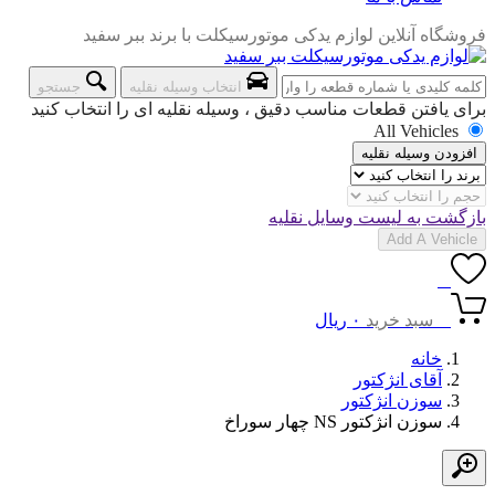
فروشگاه آنلاین لوازم یدکی موتورسیکلت با برند ببر سفید
انتخاب وسیله نقلیه
جستجو
برای یافتن قطعات مناسب دقیق ، وسیله نقلیه ای را انتخاب کنید
All Vehicles
افزودن وسیله نقلیه
بازگشت به لیست وسایل نقلیه
Add A Vehicle
0
0
سبد خرید
۰
ریال
خانه
آقای انژکتور
سوزن انژکتور
سوزن انژکتور NS چهار سوراخ