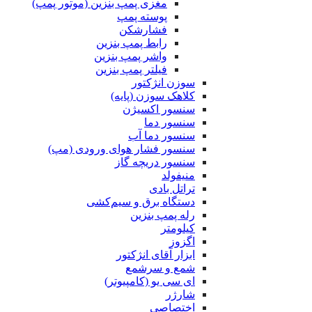
مغزی پمپ بنزین (موتور پمپ)
پوسته پمپ
فشارشکن
رابط پمپ بنزین
واشر پمپ بنزین
فیلتر پمپ بنزین
سوزن انژکتور
کلاهک سوزن (پایه)
سنسور اکسیژن
سنسور دما
سنسور دما آب
سنسور فشار هوای ورودی (مپ)
سنسور دریچه گاز
منیفولد
تراتل بادی
دستگاه برق و سیم‌کشی
رله پمپ بنزین
کیلومتر
اگزوز
ابزار آقای انژکتور
شمع و سرشمع
ای سی یو (کامپیوتر)
شارژر
اختصاصی