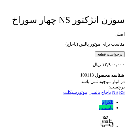
سوزن انژکتور NS چهار سوراخ
اصلی
مناسب برای موتور پالس (باجاج)
درخواست قطعه
۱۲,۹۰۰,۰۰۰
ریال
100113
شناسه محصول
در انبار موجود نمی باشد
برچسب:
RS
NS
باجاج
پالسی
موتورسیکلت
تلگرام
واتساپ