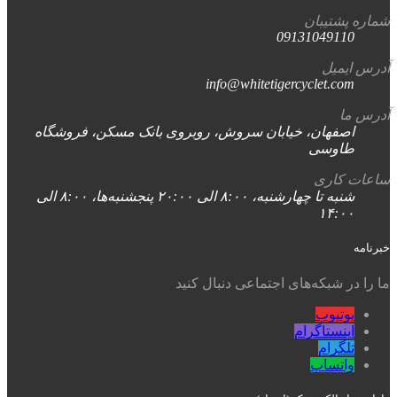
شماره پشتیبان
09131049110
آدرس ایمیل
info@whitetigercyclet.com
آدرس ما
اصفهان، خیابان سروش، روبروی بانک مسکن، فروشگاه
طاوسی
ساعات کاری
شنبه تا چهارشنبه، ۸:۰۰ الی ۲۰:۰۰ پنجشنبه‌ها، ۸:۰۰ الی
۱۴:۰۰
خبرنامه
ما را در شبکه‌های اجتماعی دنبال کنید
یوتیوب
اینستاگرام
تلگرام
واتساپ