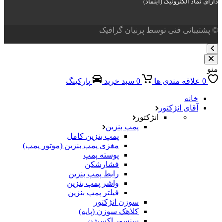
دارای نماد الکترونیک (اینماد)
© پشتیبانی فنی توسط پرنیان گرافیک
منو
0
علاقه مندی ها
0
سبد خرید
پارکینگ
خانه
آقای انژکتور
انژکتور
پمپ بنزین
پمپ بنزین کامل
مغزی پمپ بنزین (موتور پمپ)
پوسته پمپ
فشارشکن
رابط پمپ بنزین
واشر پمپ بنزین
فیلتر پمپ بنزین
سوزن انژکتور
کلاهک سوزن (پایه)
سنسور اکسیژن