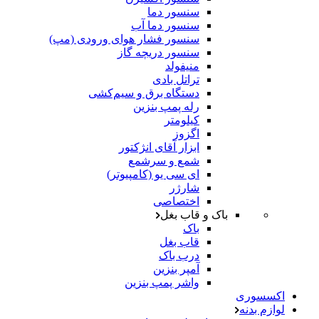
سنسور دما
سنسور دما آب
سنسور فشار هوای ورودی (مپ)
سنسور دریچه گاز
منیفولد
تراتل بادی
دستگاه برق و سیم‌کشی
رله پمپ بنزین
کیلومتر
اگزوز
ابزار آقای انژکتور
شمع و سرشمع
ای سی یو (کامپیوتر)
شارژر
اختصاصی
باک و قاب بغل
باک
قاب بغل
درب باک
آمپر بنزین
واشر پمپ بنزین
اکسسوری
لوازم بدنه